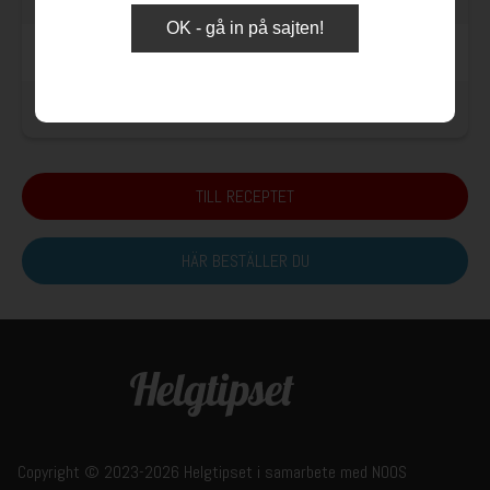
OK - gå in på sajten!
2 msk
vatten
1 krm
nymald
svartpeppar-
TILL RECEPTET
HÄR BESTÄLLER DU
Copyright © 2023-2026 Helgtipset i samarbete med
NOOS