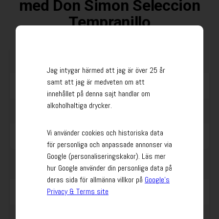
med Don Simon Seleccion
Tempranillo
Ingredienser
Jag intygar härmed att jag är över 25 år
samt att jag är medveten om att
0,5
baguette
innehållet på denna sajt handlar om
alkoholhaltiga drycker.
100 g
i skivor
serranoskinka-
Vi använder cookies och historiska data
100 g
(spanska)
manzanilla-oliver-
för personliga och anpassade annonser via
Google (personaliseringskakor). Läs mer
Ostkräm
hur Google använder din personliga data på
deras sida för allmänna villkor på
Google’s
50 g
Privacy & Terms site
manchego
100 g
naturell
färskost-