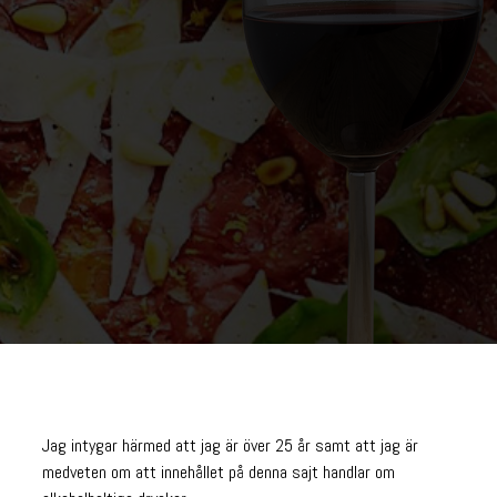
Jag intygar härmed att jag är över 25 år samt att jag är
medveten om att innehållet på denna sajt handlar om
TAGE HILL CABERNET SHIRAZ 2021
ALK. VOL 14 %
ART. NR 78963 | 1500