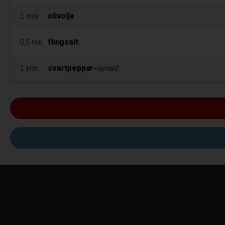
1 msk
olivolja
0,5 tsk
flingsalt
1 krm
nymald
svartpeppar-