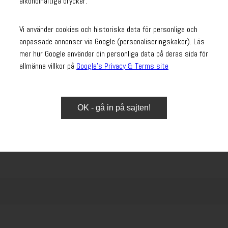
alkoholhaltiga drycker.
ch pinjenötter med Hardys Nott
Vi använder cookies och historiska data för personliga och
anpassade annonser via Google (personaliseringskakor). Läs
mer hur Google använder din personliga data på deras sida för
allmänna villkor på
Google’s Privacy & Terms site
Ingredienser
OK - gå in på sajten!