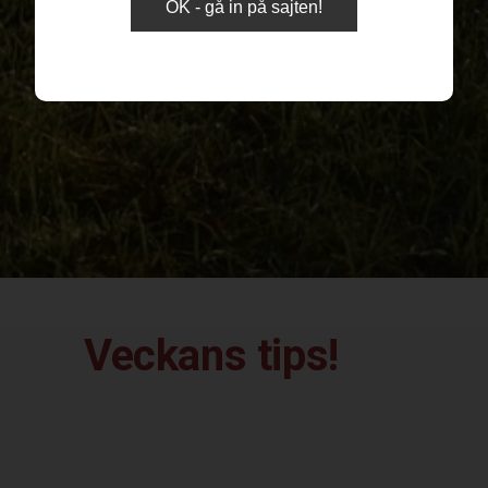
OK - gå in på sajten!
Veckans tips!