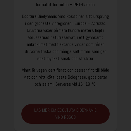
formatet för miljön – PET-flaskan.
Ecoltura Biodynamic Vino Rosso har sitt ursprung
i den grönaste vinregionen i Europa – Abruzzo.
Druvorna växer på flera hundra meters höjd i
Abruzzernas naturreservat, i ett gynnsamt
mikroklimat med fläktande vindar som håller
druvorna friska och många soltimmar som ger
vinet mycket smak och struktur.
Vinet är vegan-certifierat och passar fint till både
vitt och rött kött, pasta Bolognese, goda ostar
och salami. Serveras vid 16–18 °C.
LÄS MER OM ECOLTURA BIODYNAMIC
VINO ROSOO