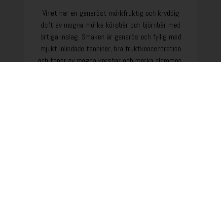
Vinet har en generöst mörkfruktig och kryddig
doft av mogna mörka körsbär och björnbär med
örtiga inslag. Smaken är generös och fyllig med
mjukt inlindade tanniner, bra fruktkoncentration
och toner av mogna körsbär och mörka plommon.
Lång avslutning med örtiga inslag. Den mjuka och
generöst fylliga smaken gör vinet till en perfekt
partner till både lagrad ost, småplock, pasta,
grytor eller som sällskapsdryck.
LÄS MER OM LOYAL FAMILY ORGANIC
RED