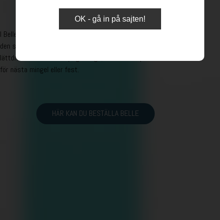
OK - gå in på sajten!
I Belles värld möter den franska charmen och självsäkerheten
den sofistikerade lyxen i en exklusiv Blanc de blancs. Med
lättdrucken smak och lyxig design, är Belle det perfekta valet
för nästa mingel eller fest.
HÄR KAN DU BESTÄLLA BELLE