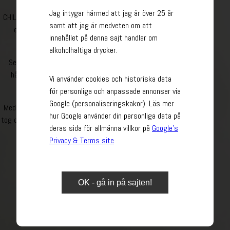
Jag intygar härmed att jag är över 25 år
CHILL OUT är en uppskattad och modern vinserie som erbjuder
samt att jag är medveten om att
en stor variation av kvalitetsviner från noggrant utvalda
innehållet på denna sajt handlar om
vingårdar runt om i världen.
alkoholhaltiga drycker.
Sedan starten 2002 har CHILL OUT varit framstående i sitt
hållbarhetsarbete och satsat på innovationer med minsta
Vi använder cookies och historiska data
möjliga klimatavtryck.
för personliga och anpassade annonser via
Google (personaliseringskakor). Läs mer
Med sin banbrytande design, format och sitt prisvärda innehåll
hur Google använder din personliga data på
tog det den svenska marknaden med storm och seglade snabbt
deras sida för allmänna villkor på
Google’s
upp som en populär favorit i de svenska hemmen.
Privacy & Terms site
VINERNA KAN DU HITTA/BESTÄLLA HÄR
OK - gå in på sajten!