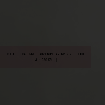
CHILL OUT CABERNET SAUVIGNON - ART.NR 6873 - 3000
ML - 239 KR