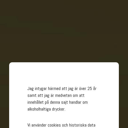
Jag intygar härmed att jag är över 25 år
samt att jag är medveten om att
innehållet på denna sajt handlar om
alkoholhaltiga drycker.
Vi använder cookies och historiska data