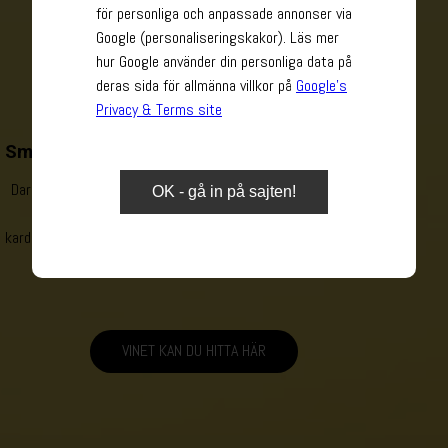
för personliga och anpassade annonser via
Google (personaliseringskakor). Läs mer
hur Google använder din personliga data på
deras sida för allmänna villkor på
Google’s
Privacy & Terms site
Smörig chardonnay från innovativ vinmakare
Dark Horse Buttery Chardonnay är en fruktig chardonnay med
OK - gå in på sajten!
tydlig ekfatskaraktär. Rika lager av brynt smör, vanilj,
kardemumma, rostat bröd, macadamianötter ackompanjeras av
fruktiga toner som gula äpplen, ananas och päron.
VINET KAN DU HITTA HÄR