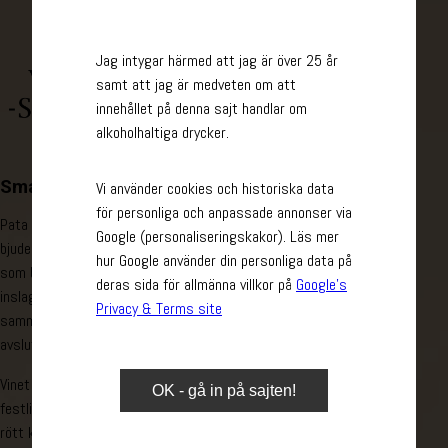
Jag intygar härmed att jag är över 25 år
samt att jag är medveten om att
innehållet på denna sajt handlar om
alkoholhaltiga drycker.
Smakrik kraft från Spanien
Vi använder cookies och historiska data
för personliga och anpassade annonser via
Pata Negra Tempranillo är ett smakrikt och fylligt rödvin som
Google (personaliseringskakor). Läs mer
bjuder på generösa toner av solmogna plommon och mörka bär
hur Google använder din personliga data på
som björnbär. Frukttonerna är intensivt balanserade med mjuka
deras sida för allmänna villkor på
Google’s
inslag av vanilj och choklad, vilket skapar en rund och
Privacy & Terms site
sammetslen smakupplevelse med en subtil, lingerande sötma i
avslutningen.​
Vinet är en utmärkt följeslagare till säsongens middagar och
OK - gå in på sajten!
festliga stunder. Matchar särskilt väl med smakrika rätter av
rött kött som biff eller lamm, samt mustiga pastarätter som