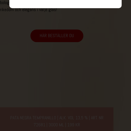
bolognese eller lasagne. Ett vin att njuta av när du vill ha
rikedom och elegans i varje glas!​
HÄR BESTÄLLER DU
PATA NEGRA TEMPRANILLO | ALK. VOL 13,5 %
ART. NR
72681 | 3000 ML | 199 KR