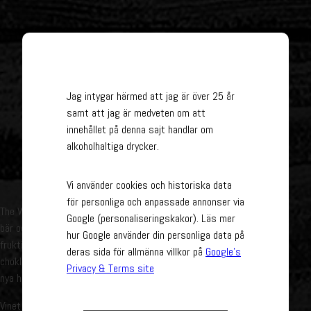
Jag intygar härmed att jag är över 25 år
samt att jag är medveten om att
innehållet på denna sajt handlar om
alkoholhaltiga drycker.
Vi använder cookies och historiska data
för personliga och anpassade annonser via
The Wanted Zin Old Wines Zinfandel är fyllt av smak av mörka
Google (personaliseringskakor). Läs mer
bär och solmogna plommon, vilket har gett vinet en härligt
hur Google använder din personliga data på
fruktig doft och smak. I kombination med toner av vanilj och
deras sida för allmänna villkor på
Google’s
choklad från de ekfat som använts vid lagring, tar det vinet till
Privacy & Terms site
nya höjder.
Vinet passar fint ihop med allt ifrån smakrika rätter, rökta