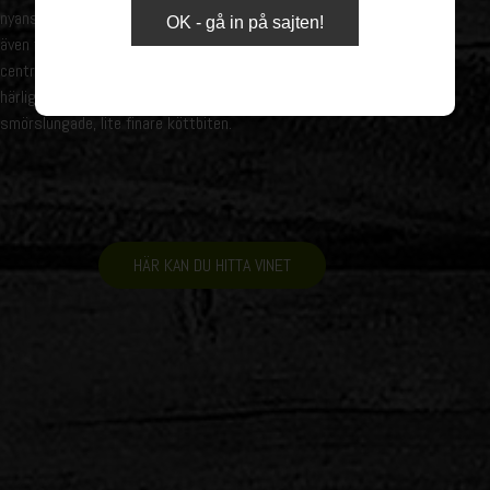
nyanser, viss kryddhetta till något sötare tillbehör. Men såklart
OK - gå in på sajten!
även till mer eleganta rätter där den lite bättre köttbiten är i
centrum. Wanted Zins kraft och elegans gör vinet till ett riktigt
härligt middagsvin, oavsett om det är till det grillade eller den
smörslungade, lite finare köttbiten.
HÄR KAN DU HITTA VINET