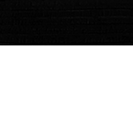
The Wanted Zin
Zinfandel
På både box och flaska!