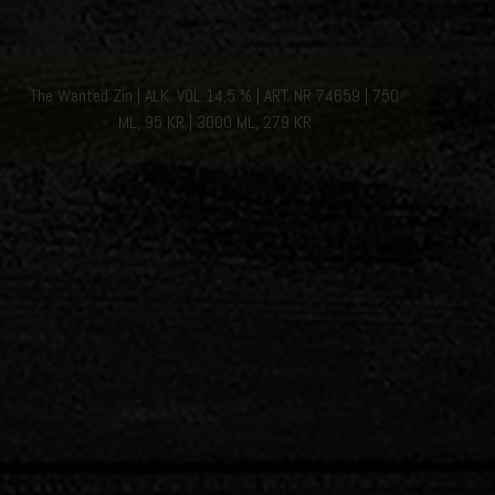
The Wanted Zin
ALK. VOL 14,5 %
ART. NR 74659 | 750
ML, 95 KR | 3000 ML, 279 KR