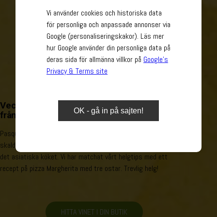
Vi använder cookies och historiska data
för personliga och anpassade annonser via
Google (personaliseringskakor). Läs mer
hur Google använder din personliga data på
deras sida för allmänna villkor på
Google’s
Privacy & Terms site
Veckans helgtips är en ekologisk italienare
OK - gå in på sajten!
från välkända Pasqua.
Pasqua Chardonnay Organic passar utmärkt till fisk- &
skaldjursrätter, men även till lite mer kryddstarka rätter från
det asiatiska köket. Vi har matchat vårt helgtips med ett
recept på pizza Margherita med tre ostar. Trevlig helg!
HITTA VINET I DIN BUTIK