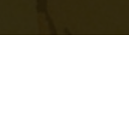
Finns på hyllan i ca
300 butiker
(Om vinet inte finns på hyllan i din butik kan den beställas
utan extra kostnad)