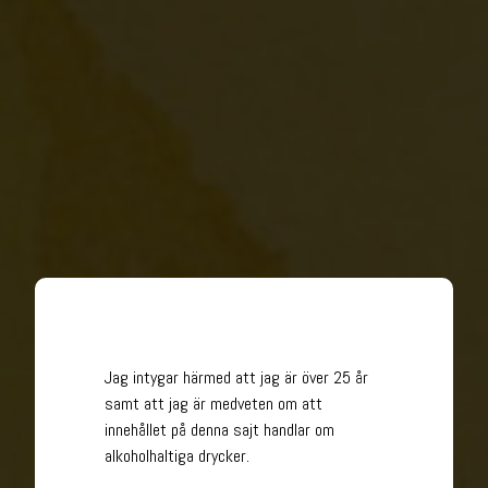
Jag intygar härmed att jag är över 25 år
samt att jag är medveten om att
innehållet på denna sajt handlar om
alkoholhaltiga drycker.